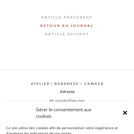
ARTICLE PRÉCÉDENT
RETOUR AU JOURNAL
ARTICLE SUIVANT
Adresse
99, quai des États-Unis
06300 Nice, France
Gérer le consentement aux
cookies
Contact
Ce site utilise des cookies afin de personnaliser votre expérience et
+33(0)4 93 85 28 39
d'analyser les indicateurs de vos visites.